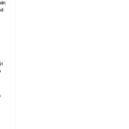
hân
sẽ
ửi
p
n