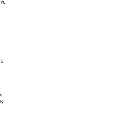
nh,
số
,
lý