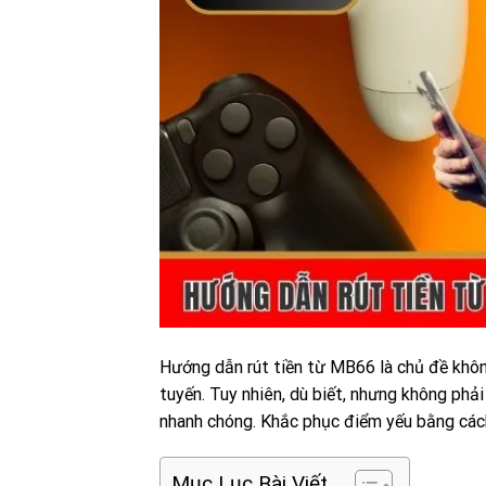
Hướng dẫn rút tiền từ MB66
là chủ đề khôn
tuyến. Tuy nhiên, dù biết, nhưng không phả
nhanh chóng. Khắc phục điểm yếu bằng cách 
Mục Lục Bài Viết