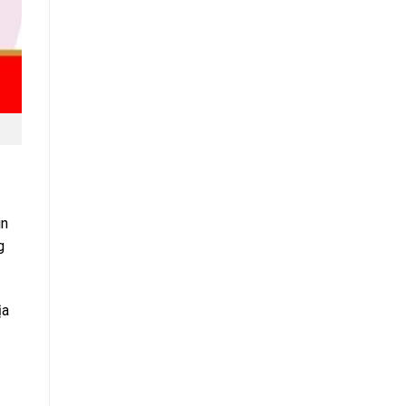
in
g
ịa