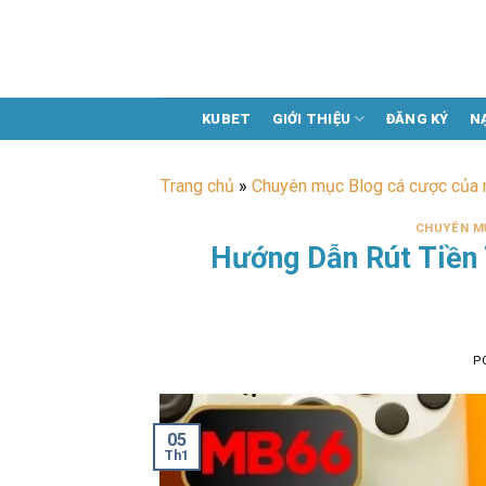
Skip
to
content
KUBET
GIỚI THIỆU
ĐĂNG KÝ
N
Trang chủ
»
Chuyên mục Blog cá cược của 
CHUYÊN M
Hướng Dẫn Rút Tiền
P
05
Th1